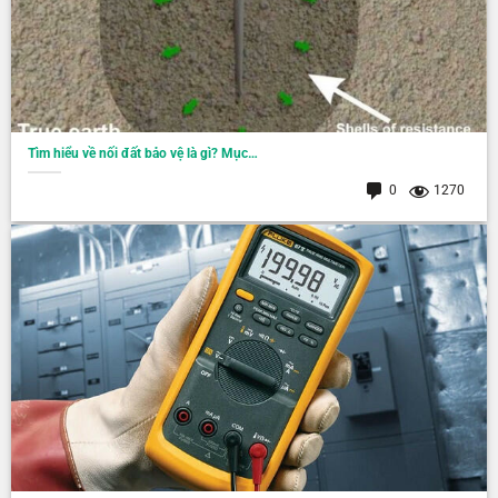
Tìm hiểu về nối đất bảo vệ là gì? Mục…
0
1270