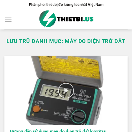
Bỏ
Phân phối thiết bị đo lường tốt nhất Việt Nam
qua
nội
dung
LƯU TRỮ DANH MỤC:
MÁY ĐO ĐIỆN TRỞ ĐẤT
Hướng dẫn sử dụng máy đo điện trở đất kyoritsu…