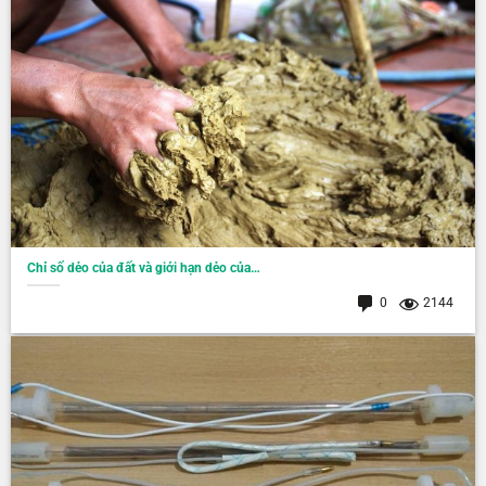
Chỉ số dẻo của đất và giới hạn dẻo của…
0
2144