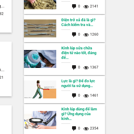
...
0
2141
82
Điện trở xả đá là gì?
Cách kiểm tra và…
0
1260
Kính lúp sửa chữa
điện tử nào tốt, đáng
để…
0
1367
...
21
Lực là gì? Để đo lực
người ta sử dụng…
0
1461
Kính lúp dùng để làm
gì? Ứng dụng của
kính…
0
2354