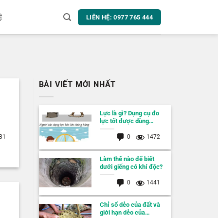
LIÊN HỆ: 0977 765 444
Ệ
BÀI VIẾT MỚI NHẤT
Lực là gì? Dụng cụ đo
lực tốt được dùng…
0
1472
31
Làm thế nào để biết
dưới giếng có khí độc?
0
1441
Chỉ số dẻo của đất và
giới hạn dẻo của…