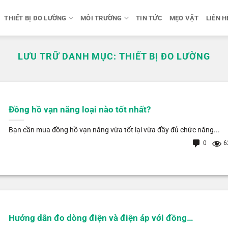
THIẾT BỊ ĐO LƯỜNG
MÔI TRƯỜNG
TIN TỨC
MẸO VẶT
LIÊN H
LƯU TRỮ DANH MỤC:
THIẾT BỊ ĐO LƯỜNG
Đồng hồ vạn năng loại nào tốt nhất?
Bạn cần mua đồng hồ vạn năng vừa tốt lại vừa đầy đủ chức năng...
0
6
Hướng dẫn đo dòng điện và điện áp với đồng…