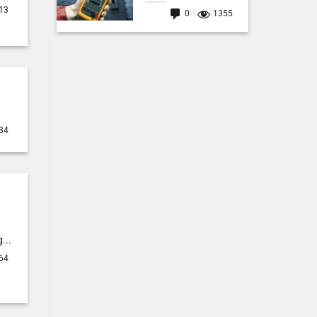
13
0
1355
84
...
64