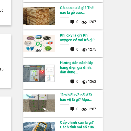
Gỗ cao su là gì? Thế
56
nào là gỗ cao…
0
1207
Khí oxy là gì? Khí
oxygen có vai trò gì?…
0
1275
Hướng dẫn cách lắp
bảng điện gia đình,
15
dân dụng…
0
1362
Tìm hiểu về nối đất
bảo vệ là gì? Mục…
0
1267
Cấp chính xác là gì?
Cách tính sai số của…