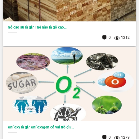
Gỗ cao su là gì? Thế nào là gỗ cao…
0
1212
Khí oxy là gì? Khí oxygen có vai trò gì?…
0
1279