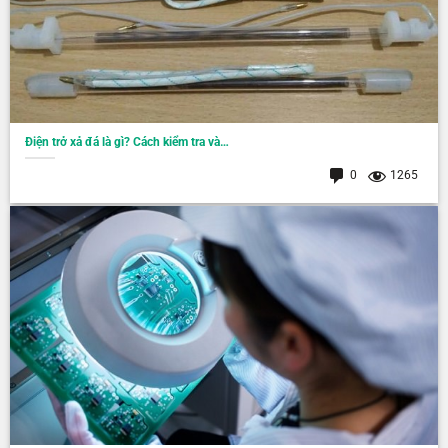
Điện trở xả đá là gì? Cách kiểm tra và…
0
1265