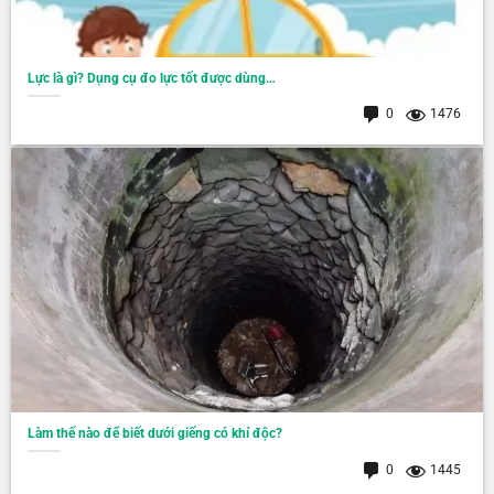
Lực là gì? Dụng cụ đo lực tốt được dùng…
0
1476
Làm thế nào để biết dưới giếng có khí độc?
0
1445