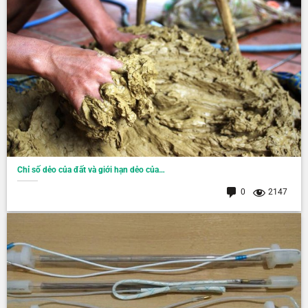
Chỉ số dẻo của đất và giới hạn dẻo của…
0
2147