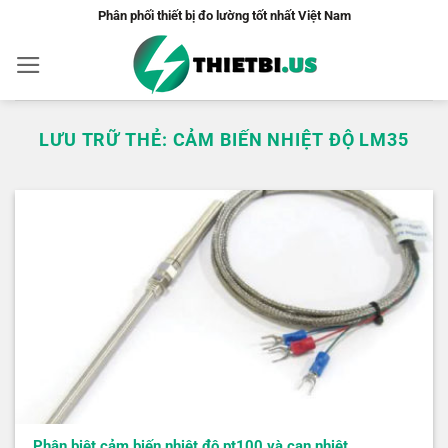
Bỏ
Phân phối thiết bị đo lường tốt nhất Việt Nam
qua
nội
dung
LƯU TRỮ THẺ:
CẢM BIẾN NHIỆT ĐỘ LM35
Phân biệt cảm biến nhiệt độ pt100 và can nhiệt…