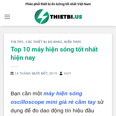
Bỏ
Phân phối thiết bị đo lường tốt nhất Việt Nam
qua
nội
dung
TIN TỨC
,
CÁC THIẾT BỊ ĐO KHÁC
,
KIẾN THỨC
Top 10 máy hiện sóng tốt nhất
hiện nay
14 THÁNG MƯỜI MỘT, 2019
HUY
Bạn cần một
máy hiện sóng
oscilloscope mini giá rẻ cầm tay
sử
dụng để đo dao động tín hiệu đầu