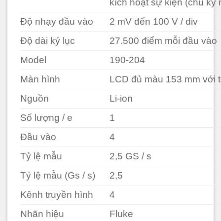
kích hoạt sự kiện (chu kỳ 
Độ nhạy đầu vào
2 mV đến 100 V / div
Độ dài kỷ lục
27.500 điểm mỗi đầu vào
Model
190-204
Màn hình
LCD đủ màu 153 mm với t
Nguồn
Li-ion
Số lượng / e
1
Đầu vào
4
Tỷ lệ mẫu
2,5 GS / s
Tỷ lệ mẫu (Gs / s)
2,5
Kênh truyền hình
4
Nhãn hiệu
Fluke